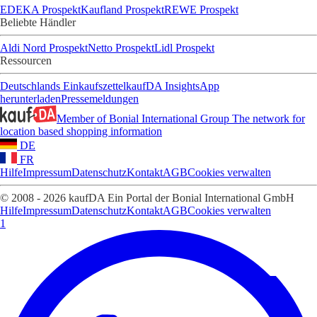
EDEKA Prospekt
Kaufland Prospekt
REWE Prospekt
Beliebte Händler
Aldi Nord Prospekt
Netto Prospekt
Lidl Prospekt
Ressourcen
Deutschlands Einkaufszettel
kaufDA Insights
App
herunterladen
Pressemeldungen
Member of Bonial International Group
The network for
location based shopping information
DE
FR
Hilfe
Impressum
Datenschutz
Kontakt
AGB
Cookies verwalten
© 2008 - 2026 kaufDA Ein Portal der Bonial International GmbH
Hilfe
Impressum
Datenschutz
Kontakt
AGB
Cookies verwalten
1