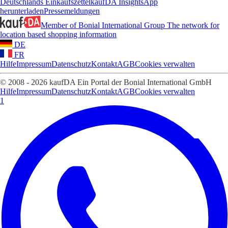
Deutschlands Einkaufszettel
kaufDA Insights
App
herunterladen
Pressemeldungen
Member of Bonial International Group
The network for
location based shopping information
DE
FR
Hilfe
Impressum
Datenschutz
Kontakt
AGB
Cookies verwalten
© 2008 - 2026 kaufDA Ein Portal der Bonial International GmbH
Hilfe
Impressum
Datenschutz
Kontakt
AGB
Cookies verwalten
1