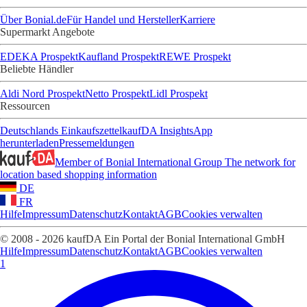
Über Bonial.de
Für Handel und Hersteller
Karriere
Supermarkt Angebote
EDEKA Prospekt
Kaufland Prospekt
REWE Prospekt
Beliebte Händler
Aldi Nord Prospekt
Netto Prospekt
Lidl Prospekt
Ressourcen
Deutschlands Einkaufszettel
kaufDA Insights
App
herunterladen
Pressemeldungen
Member of Bonial International Group
The network for
location based shopping information
DE
FR
Hilfe
Impressum
Datenschutz
Kontakt
AGB
Cookies verwalten
© 2008 - 2026 kaufDA Ein Portal der Bonial International GmbH
Hilfe
Impressum
Datenschutz
Kontakt
AGB
Cookies verwalten
1