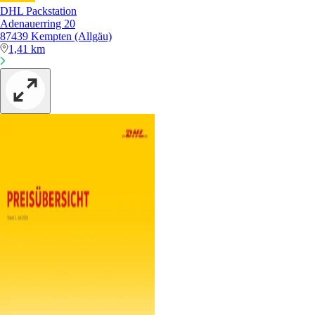
DHL Packstation
Adenauerring 20
87439 Kempten (Allgäu)
1,41 km