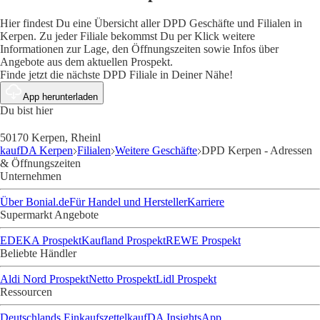
Hier findest Du eine Übersicht aller DPD Geschäfte und Filialen in
Kerpen. Zu jeder Filiale bekommst Du per Klick weitere
Informationen zur Lage, den Öffnungszeiten sowie Infos über
Angebote aus dem aktuellen Prospekt.
Finde jetzt die nächste DPD Filiale in Deiner Nähe!
App herunterladen
Du bist hier
50170 Kerpen, Rheinl
kaufDA Kerpen
Filialen
Weitere Geschäfte
DPD Kerpen - Adressen
& Öffnungszeiten
Unternehmen
Über Bonial.de
Für Handel und Hersteller
Karriere
Supermarkt Angebote
EDEKA Prospekt
Kaufland Prospekt
REWE Prospekt
Beliebte Händler
Aldi Nord Prospekt
Netto Prospekt
Lidl Prospekt
Ressourcen
Deutschlands Einkaufszettel
kaufDA Insights
App