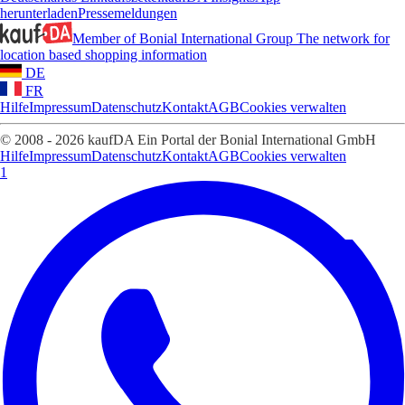
herunterladen
Pressemeldungen
Member of Bonial International Group
The network for
location based shopping information
DE
FR
Hilfe
Impressum
Datenschutz
Kontakt
AGB
Cookies verwalten
© 2008 - 2026 kaufDA Ein Portal der Bonial International GmbH
Hilfe
Impressum
Datenschutz
Kontakt
AGB
Cookies verwalten
1