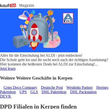
Alles für die Einschulung bei ALDI - jetzt entdecken!
Die Schule geht los und ihr sucht noch nach der richtigen Ausrüstung?
Hier kommen die heißesten Deals bei ALDI zur Einschulung!
...
Jetzt lesen
Weitere Weitere Geschäfte in Kerpen
Gries Deco Company
Deutsche Post
Westlotto Partner
Hermes
Paketshop
UPS
GLS
DHL Paketshop
DHL Packstation
DEVK
DPD Filialen in Kerpen finden