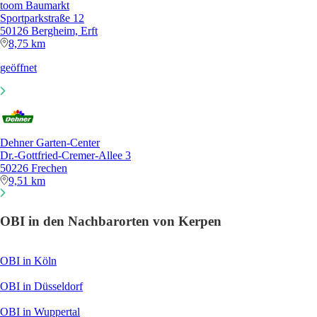
toom Baumarkt
Sportparkstraße 12
50126 Bergheim, Erft
8,75 km
geöffnet
Dehner Garten-Center
Dr.-Gottfried-Cremer-Allee 3
50226 Frechen
9,51 km
OBI in den Nachbarorten von Kerpen
OBI in Köln
OBI in Düsseldorf
OBI in Wuppertal