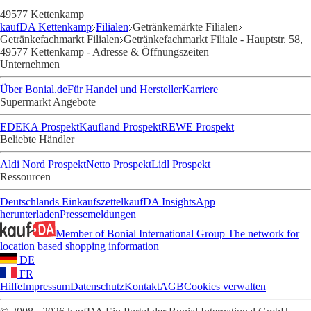
49577 Kettenkamp
kaufDA Kettenkamp
Filialen
Getränkemärkte Filialen
Getränkefachmarkt Filialen
Getränkefachmarkt Filiale - Hauptstr. 58,
49577 Kettenkamp - Adresse & Öffnungszeiten
Unternehmen
Über Bonial.de
Für Handel und Hersteller
Karriere
Supermarkt Angebote
EDEKA Prospekt
Kaufland Prospekt
REWE Prospekt
Beliebte Händler
Aldi Nord Prospekt
Netto Prospekt
Lidl Prospekt
Ressourcen
Deutschlands Einkaufszettel
kaufDA Insights
App
herunterladen
Pressemeldungen
Member of Bonial International Group
The network for
location based shopping information
DE
FR
Hilfe
Impressum
Datenschutz
Kontakt
AGB
Cookies verwalten