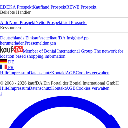
EDEKA Prospekt
Kaufland Prospekt
REWE Prospekt
Beliebte Händler
Aldi Nord Prospekt
Netto Prospekt
Lidl Prospekt
Ressourcen
Deutschlands Einkaufszettel
kaufDA Insights
App
herunterladen
Pressemeldungen
Member of Bonial International Group
The network for
location based shopping information
DE
FR
Hilfe
Impressum
Datenschutz
Kontakt
AGB
Cookies verwalten
© 2008 - 2026 kaufDA Ein Portal der Bonial International GmbH
Hilfe
Impressum
Datenschutz
Kontakt
AGB
Cookies verwalten
1