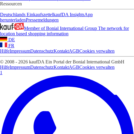
Ressourcen
Deutschlands Einkaufszettel
kaufDA Insights
App
herunterladen
Pressemeldungen
Member of Bonial International Group
The network for
location based shopping information
DE
FR
Hilfe
Impressum
Datenschutz
Kontakt
AGB
Cookies verwalten
© 2008 - 2026 kaufDA Ein Portal der Bonial International GmbH
Hilfe
Impressum
Datenschutz
Kontakt
AGB
Cookies verwalten
1