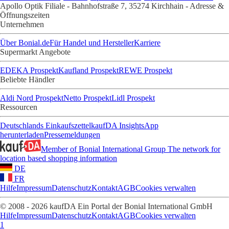
Apollo Optik Filiale - Bahnhofstraße 7, 35274 Kirchhain - Adresse &
Öffnungszeiten
Unternehmen
Über Bonial.de
Für Handel und Hersteller
Karriere
Supermarkt Angebote
EDEKA Prospekt
Kaufland Prospekt
REWE Prospekt
Beliebte Händler
Aldi Nord Prospekt
Netto Prospekt
Lidl Prospekt
Ressourcen
Deutschlands Einkaufszettel
kaufDA Insights
App
herunterladen
Pressemeldungen
Member of Bonial International Group
The network for
location based shopping information
DE
FR
Hilfe
Impressum
Datenschutz
Kontakt
AGB
Cookies verwalten
© 2008 - 2026 kaufDA Ein Portal der Bonial International GmbH
Hilfe
Impressum
Datenschutz
Kontakt
AGB
Cookies verwalten
1