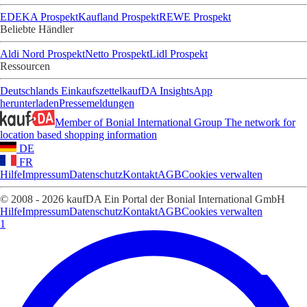
EDEKA Prospekt
Kaufland Prospekt
REWE Prospekt
Beliebte Händler
Aldi Nord Prospekt
Netto Prospekt
Lidl Prospekt
Ressourcen
Deutschlands Einkaufszettel
kaufDA Insights
App
herunterladen
Pressemeldungen
Member of Bonial International Group
The network for
location based shopping information
DE
FR
Hilfe
Impressum
Datenschutz
Kontakt
AGB
Cookies verwalten
© 2008 - 2026 kaufDA Ein Portal der Bonial International GmbH
Hilfe
Impressum
Datenschutz
Kontakt
AGB
Cookies verwalten
1