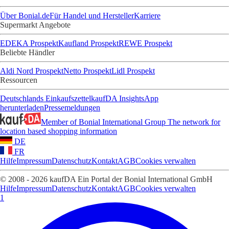
Über Bonial.de
Für Handel und Hersteller
Karriere
Supermarkt Angebote
EDEKA Prospekt
Kaufland Prospekt
REWE Prospekt
Beliebte Händler
Aldi Nord Prospekt
Netto Prospekt
Lidl Prospekt
Ressourcen
Deutschlands Einkaufszettel
kaufDA Insights
App
herunterladen
Pressemeldungen
Member of Bonial International Group
The network for
location based shopping information
DE
FR
Hilfe
Impressum
Datenschutz
Kontakt
AGB
Cookies verwalten
© 2008 - 2026 kaufDA Ein Portal der Bonial International GmbH
Hilfe
Impressum
Datenschutz
Kontakt
AGB
Cookies verwalten
1