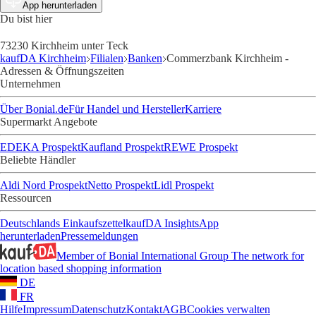
App herunterladen
Du bist hier
73230 Kirchheim unter Teck
kaufDA Kirchheim
Filialen
Banken
Commerzbank Kirchheim -
Adressen & Öffnungszeiten
Unternehmen
Über Bonial.de
Für Handel und Hersteller
Karriere
Supermarkt Angebote
EDEKA Prospekt
Kaufland Prospekt
REWE Prospekt
Beliebte Händler
Aldi Nord Prospekt
Netto Prospekt
Lidl Prospekt
Ressourcen
Deutschlands Einkaufszettel
kaufDA Insights
App
herunterladen
Pressemeldungen
Member of Bonial International Group
The network for
location based shopping information
DE
FR
Hilfe
Impressum
Datenschutz
Kontakt
AGB
Cookies verwalten