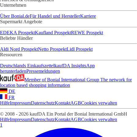
Unternehmen
Über Bonial.de
Für Handel und Hersteller
Karriere
Supermarkt Angebote
EDEKA Prospekt
Kaufland Prospekt
REWE Prospekt
Beliebte Händler
Aldi Nord Prospekt
Netto Prospekt
Lidl Prospekt
Ressourcen
Deutschlands Einkaufszettel
kaufDA Insights
App
herunterladen
Pressemeldungen
Member of Bonial International Group
The network for
location based shopping information
DE
FR
Hilfe
Impressum
Datenschutz
Kontakt
AGB
Cookies verwalten
© 2008 - 2026 kaufDA Ein Portal der Bonial International GmbH
Hilfe
Impressum
Datenschutz
Kontakt
AGB
Cookies verwalten
1