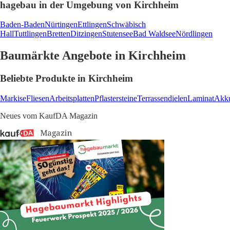
hagebau in der Umgebung von Kirchheim
Baden-Baden
Nürtingen
Ettlingen
Schwäbisch
Hall
Tuttlingen
Bretten
Ditzingen
Stutensee
Bad Waldsee
Nördlingen
Baumärkte Angebote in Kirchheim
Beliebte Produkte in Kirchheim
Markise
Fliesen
Arbeitsplatten
Pflastersteine
Terrassendielen
Laminat
Akku
Neues vom KaufDA Magazin