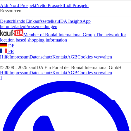
Aldi Nord Prospekt
Netto Prospekt
Lidl Prospekt
Ressourcen
Deutschlands Einkaufszettel
kaufDA Insights
App
herunterladen
Pressemeldungen
Member of Bonial International Group
The network for
location based shopping information
DE
FR
Hilfe
Impressum
Datenschutz
Kontakt
AGB
Cookies verwalten
© 2008 - 2026 kaufDA Ein Portal der Bonial International GmbH
Hilfe
Impressum
Datenschutz
Kontakt
AGB
Cookies verwalten
1