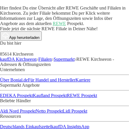
Hier findest Du eine Übersicht aller REWE Geschäfte und Filialen in
Kirchseeon. Zu jeder Filiale bekommst Du per Klick weitere
Informationen zur Lage, den Öffnungszeiten sowie Infos über
Angebote aus dem aktuellen
REWE
Prospekt.
Finde jetzt die nächste REWE Filiale in Deiner Nähe!
App herunterladen
Du bist hier
85614 Kirchseeon
kaufDA Kirchseeon
Filialen
Supermarkt
REWE Kirchseeon -
Adressen & Öffnungszeiten
Unternehmen
Über Bonial.de
Für Handel und Hersteller
Karriere
Supermarkt Angebote
EDEKA Prospekt
Kaufland Prospekt
REWE Prospekt
Beliebte Händler
Aldi Nord Prospekt
Netto Prospekt
Lidl Prospekt
Ressourcen
Deutschlands Einkaufszettel
kaufDA Insights
App