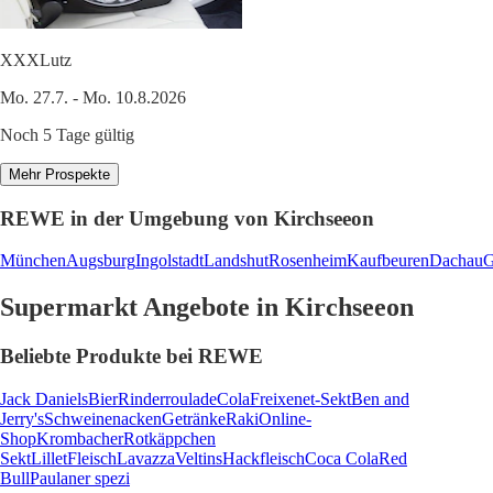
XXXLutz
Mo. 27.7. - Mo. 10.8.2026
Noch 5 Tage gültig
Mehr Prospekte
REWE in der Umgebung von Kirchseeon
München
Augsburg
Ingolstadt
Landshut
Rosenheim
Kaufbeuren
Dachau
G
Supermarkt Angebote in Kirchseeon
Beliebte Produkte bei REWE
Jack Daniels
Bier
Rinderroulade
Cola
Freixenet-Sekt
Ben and
Jerry's
Schweinenacken
Getränke
Raki
Online-
Shop
Krombacher
Rotkäppchen
Sekt
Lillet
Fleisch
Lavazza
Veltins
Hackfleisch
Coca Cola
Red
Bull
Paulaner spezi