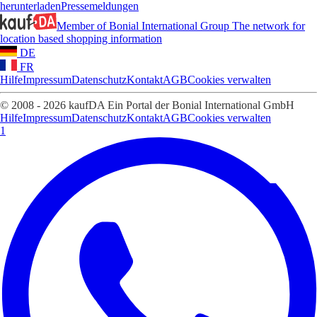
herunterladen
Pressemeldungen
Member of Bonial International Group
The network for
location based shopping information
DE
FR
Hilfe
Impressum
Datenschutz
Kontakt
AGB
Cookies verwalten
© 2008 - 2026 kaufDA Ein Portal der Bonial International GmbH
Hilfe
Impressum
Datenschutz
Kontakt
AGB
Cookies verwalten
1