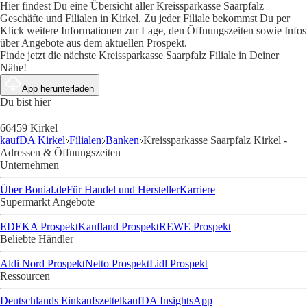
Hier findest Du eine Übersicht aller Kreissparkasse Saarpfalz
Geschäfte und Filialen in Kirkel. Zu jeder Filiale bekommst Du per
Klick weitere Informationen zur Lage, den Öffnungszeiten sowie Infos
über Angebote aus dem aktuellen Prospekt.
Finde jetzt die nächste Kreissparkasse Saarpfalz Filiale in Deiner
Nähe!
App herunterladen
Du bist hier
66459 Kirkel
kaufDA Kirkel
Filialen
Banken
Kreissparkasse Saarpfalz Kirkel -
Adressen & Öffnungszeiten
Unternehmen
Über Bonial.de
Für Handel und Hersteller
Karriere
Supermarkt Angebote
EDEKA Prospekt
Kaufland Prospekt
REWE Prospekt
Beliebte Händler
Aldi Nord Prospekt
Netto Prospekt
Lidl Prospekt
Ressourcen
Deutschlands Einkaufszettel
kaufDA Insights
App