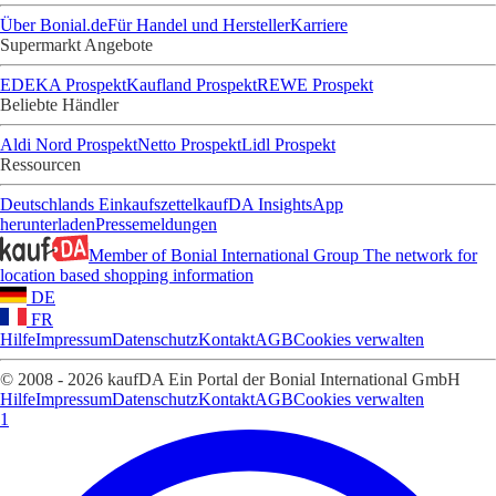
Über Bonial.de
Für Handel und Hersteller
Karriere
Supermarkt Angebote
EDEKA Prospekt
Kaufland Prospekt
REWE Prospekt
Beliebte Händler
Aldi Nord Prospekt
Netto Prospekt
Lidl Prospekt
Ressourcen
Deutschlands Einkaufszettel
kaufDA Insights
App
herunterladen
Pressemeldungen
Member of Bonial International Group
The network for
location based shopping information
DE
FR
Hilfe
Impressum
Datenschutz
Kontakt
AGB
Cookies verwalten
© 2008 - 2026 kaufDA Ein Portal der Bonial International GmbH
Hilfe
Impressum
Datenschutz
Kontakt
AGB
Cookies verwalten
1