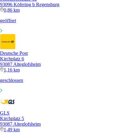
93096 Köfering b Regensburg
0,86 km
geöffnet
Deutsche Post
Kirchplatz 6
93087 Alteglofsheim
1,16 km
geschlossen
GLS
Kirchplatz 5
93087 Alteglofsheim
1,49 km