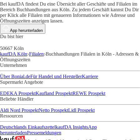
Bei kaufDA findest Du eine Übersicht aller Geschäfte und Filialen im
Bereich Buchhandlungen aus Köln. Zu jedem Geschäft kannst Du Dir
per Klick alle Filialen mit genaueren Informationen wie Adresse und
Öffnungszeiten anzeigen lassen.
App herunterladen
Du bist hier
50667 Köln
kaufDA Köln
Filialen
Buchhandlungen Filialen in Köln - Adressen &
Öffnungszeiten
Unternehmen
Über Bonial.de
Für Handel und Hersteller
Karriere
Supermarkt Angebote
EDEKA Prospekt
Kaufland Prospekt
REWE Prospekt
Beliebte Händler
Aldi Nord Prospekt
Netto Prospekt
Lidl Prospekt
Ressourcen
Deutschlands Einkaufszettel
kaufDA Insights
App
herunterladen
Pressemeldungen