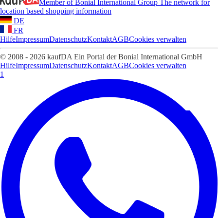
Member of Bonial International Group
The network for
location based shopping information
DE
FR
Hilfe
Impressum
Datenschutz
Kontakt
AGB
Cookies verwalten
© 2008 - 2026 kaufDA Ein Portal der Bonial International GmbH
Hilfe
Impressum
Datenschutz
Kontakt
AGB
Cookies verwalten
1