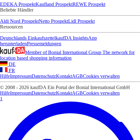
EDEKA Prospekt
Kaufland Prospekt
REWE Prospekt
Beliebte Händler
Aldi Nord Prospekt
Netto Prospekt
Lidl Prospekt
Ressourcen
Deutschlands Einkaufszettel
kaufDA Insights
App
herunterladen
Pressemeldungen
Member of Bonial International Group
The network for
location based shopping information
DE
FR
Hilfe
Impressum
Datenschutz
Kontakt
AGB
Cookies verwalten
© 2008 - 2026 kaufDA Ein Portal der Bonial International GmbH
Hilfe
Impressum
Datenschutz
Kontakt
AGB
Cookies verwalten
1