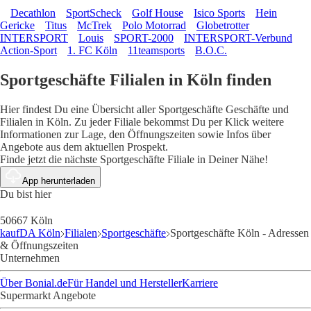
Decathlon
SportScheck
Golf House
Isico Sports
Hein
Gericke
Titus
McTrek
Polo Motorrad
Globetrotter
INTERSPORT
Louis
SPORT-2000
INTERSPORT-Verbund
Action-Sport
1. FC Köln
11teamsports
B.O.C.
Sportgeschäfte Filialen in Köln finden
Hier findest Du eine Übersicht aller Sportgeschäfte Geschäfte und
Filialen in Köln. Zu jeder Filiale bekommst Du per Klick weitere
Informationen zur Lage, den Öffnungszeiten sowie Infos über
Angebote aus dem aktuellen Prospekt.
Finde jetzt die nächste Sportgeschäfte Filiale in Deiner Nähe!
App herunterladen
Du bist hier
50667 Köln
kaufDA Köln
Filialen
Sportgeschäfte
Sportgeschäfte Köln - Adressen
& Öffnungszeiten
Unternehmen
Über Bonial.de
Für Handel und Hersteller
Karriere
Supermarkt Angebote