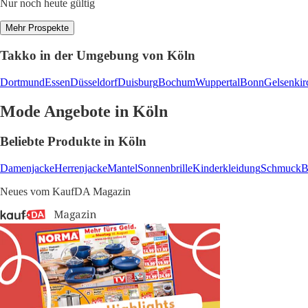
Nur noch heute gültig
Mehr Prospekte
Takko in der Umgebung von Köln
Dortmund
Essen
Düsseldorf
Duisburg
Bochum
Wuppertal
Bonn
Gelsenkir
Mode Angebote in Köln
Beliebte Produkte in Köln
Damenjacke
Herrenjacke
Mantel
Sonnenbrille
Kinderkleidung
Schmuck
B
Neues vom KaufDA Magazin