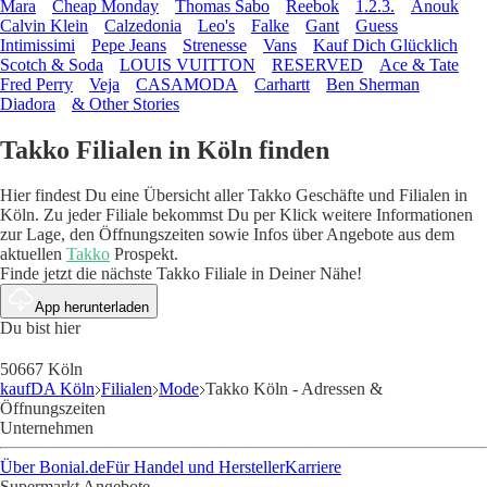
Mara
Cheap Monday
Thomas Sabo
Reebok
1.2.3.
Anouk
Calvin Klein
Calzedonia
Leo's
Falke
Gant
Guess
Intimissimi
Pepe Jeans
Strenesse
Vans
Kauf Dich Glücklich
Scotch & Soda
LOUIS VUITTON
RESERVED
Ace & Tate
Fred Perry
Veja
CASAMODA
Carhartt
Ben Sherman
Diadora
& Other Stories
Takko Filialen in Köln finden
Hier findest Du eine Übersicht aller Takko Geschäfte und Filialen in
Köln. Zu jeder Filiale bekommst Du per Klick weitere Informationen
zur Lage, den Öffnungszeiten sowie Infos über Angebote aus dem
aktuellen
Takko
Prospekt.
Finde jetzt die nächste Takko Filiale in Deiner Nähe!
App herunterladen
Du bist hier
50667 Köln
kaufDA Köln
Filialen
Mode
Takko Köln - Adressen &
Öffnungszeiten
Unternehmen
Über Bonial.de
Für Handel und Hersteller
Karriere
Supermarkt Angebote