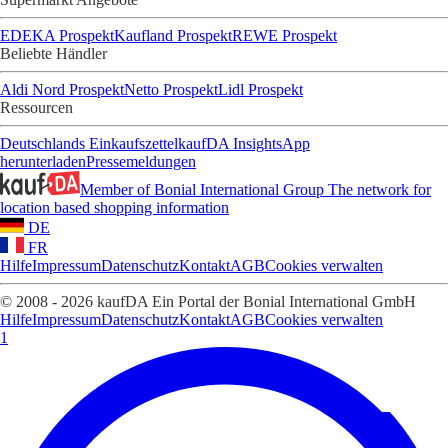
EDEKA Prospekt
Kaufland Prospekt
REWE Prospekt
Beliebte Händler
Aldi Nord Prospekt
Netto Prospekt
Lidl Prospekt
Ressourcen
Deutschlands Einkaufszettel
kaufDA Insights
App
herunterladen
Pressemeldungen
Member of Bonial International Group
The network for
location based shopping information
DE
FR
Hilfe
Impressum
Datenschutz
Kontakt
AGB
Cookies verwalten
© 2008 - 2026 kaufDA Ein Portal der Bonial International GmbH
Hilfe
Impressum
Datenschutz
Kontakt
AGB
Cookies verwalten
1