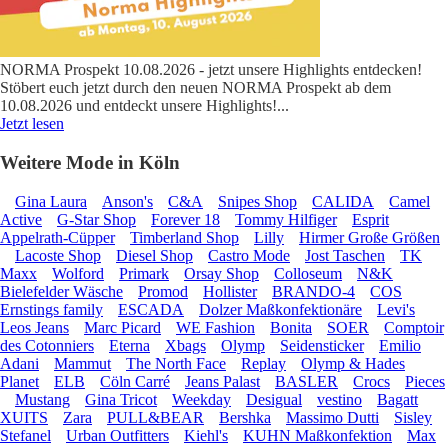
NORMA Prospekt 10.08.2026 - jetzt unsere Highlights entdecken!
Stöbert euch jetzt durch den neuen NORMA Prospekt ab dem
10.08.2026 und entdeckt unsere Highlights!
...
Jetzt lesen
Weitere Mode in Köln
Gina Laura
Anson's
C&A
Snipes Shop
CALIDA
Camel
Active
G-Star Shop
Forever 18
Tommy Hilfiger
Esprit
Appelrath-Cüpper
Timberland Shop
Lilly
Hirmer Große Größen
Lacoste Shop
Diesel Shop
Castro Mode
Jost Taschen
TK
Maxx
Wolford
Primark
Orsay Shop
Colloseum
N&K
Bielefelder Wäsche
Promod
Hollister
BRANDO-4
COS
Ernstings family
ESCADA
Dolzer Maßkonfektionäre
Levi's
Leos Jeans
Marc Picard
WE Fashion
Bonita
SOER
Comptoir
des Cotonniers
Eterna
Xbags
Olymp
Seidensticker
Emilio
Adani
Mammut
The North Face
Replay
Olymp & Hades
Planet
ELB
Cöln Carré
Jeans Palast
BASLER
Crocs
Pieces
Mustang
Gina Tricot
Weekday
Desigual
vestino
Bagatt
XUITS
Zara
PULL&BEAR
Bershka
Massimo Dutti
Sisley
Stefanel
Urban Outfitters
Kiehl's
KUHN Maßkonfektion
Max