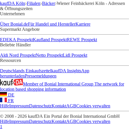
kaufDA Köln
Filialen
Bäcker
Wiener Feinbäckerei Köln - Adressen
& Öffnungszeiten
Unternehmen
Über Bonial.de
Für Handel und Hersteller
Karriere
Supermarkt Angebote
EDEKA Prospekt
Kaufland Prospekt
REWE Prospekt
Beliebte Händler
Aldi Nord Prospekt
Netto Prospekt
Lidl Prospekt
Ressourcen
Deutschlands Einkaufszettel
kaufDA Insights
App
herunterladen
Pressemeldungen
Member of Bonial International Group
The network for
location based shopping information
DE
FR
Hilfe
Impressum
Datenschutz
Kontakt
AGB
Cookies verwalten
© 2008 - 2026 kaufDA Ein Portal der Bonial International GmbH
Hilfe
Impressum
Datenschutz
Kontakt
AGB
Cookies verwalten
1