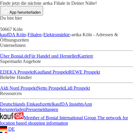
Finde jetzt die nächste aetka Filiale in Deiner Nähe!
App herunterladen
Du bist hier
50667 Köln
kaufDA Köln
Filialen
Elektromärkte
aetka Köln - Adressen &
Öffnungszeiten
Unternehmen
Über Bonial.de
Für Handel und Hersteller
Karriere
Supermarkt Angebote
EDEKA Prospekt
Kaufland Prospekt
REWE Prospekt
Beliebte Händler
Aldi Nord Prospekt
Netto Prospekt
Lidl Prospekt
Ressourcen
Deutschlands Einkaufszettel
kaufDA Insights
App
herunterladen
Pressemeldungen
Member of Bonial International Group
The network for
location based shopping information
DE