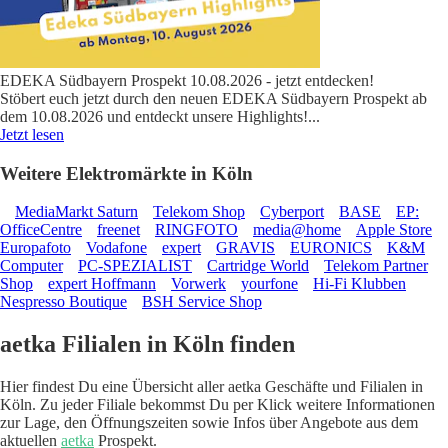
EDEKA Südbayern Prospekt 10.08.2026 - jetzt entdecken!
Stöbert euch jetzt durch den neuen EDEKA Südbayern Prospekt ab
dem 10.08.2026 und entdeckt unsere Highlights!
...
Jetzt lesen
Weitere Elektromärkte in Köln
MediaMarkt Saturn
Telekom Shop
Cyberport
BASE
EP:
OfficeCentre
freenet
RINGFOTO
media@home
Apple Store
Europafoto
Vodafone
expert
GRAVIS
EURONICS
K&M
Computer
PC-SPEZIALIST
Cartridge World
Telekom Partner
Shop
expert Hoffmann
Vorwerk
yourfone
Hi-Fi Klubben
Nespresso Boutique
BSH Service Shop
aetka Filialen in Köln finden
Hier findest Du eine Übersicht aller aetka Geschäfte und Filialen in
Köln. Zu jeder Filiale bekommst Du per Klick weitere Informationen
zur Lage, den Öffnungszeiten sowie Infos über Angebote aus dem
aktuellen
aetka
Prospekt.