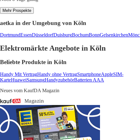
Mehr Prospekte
aetka in der Umgebung von Köln
Dortmund
Essen
Düsseldorf
Duisburg
Bochum
Bonn
Gelsenkirchen
Mönc
Elektromärkte Angebote in Köln
Beliebte Produkte in Köln
Handy Mit Vertrag
Handy ohne Vertrag
Smartphone
Apple
SIM-
Karte
Huawei
Samsung
Handyzubehör
Batterien AAA
Neues vom KaufDA Magazin