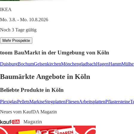
IKEA
Mo. 3.8. - Mo. 10.8.2026
Noch 3 Tage gültig
Mehr Prospekte
toom BauMarkt in der Umgebung von Köln
Duisburg
Bochum
Gelsenkirchen
Mönchengladbach
Hagen
Hamm
Mülhe
Baumärkte Angebote in Köln
Beliebte Produkte in Köln
Plexiglas
Pellets
Markise
Stegplatten
Fliesen
Arbeitsplatten
Pflastersteine
T
Neues vom KaufDA Magazin