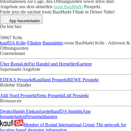
Informationen zur Lage, den Öffnungszeiten sowie Infos über
Angebote aus dem aktuellen
toom BauMarkt
Prospekt.
Finde jetzt die nächste toom BauMarkt Filiale in Deiner Nähe!
App herunterladen
Du bist hier
50667 Köln
kaufDA Köln
Filialen
Baumärkte
toom BauMarkt Köln - Adressen &
Öffnungszeiten
Unternehmen
Über Bonial.de
Für Handel und Hersteller
Karriere
Supermarkt Angebote
EDEKA Prospekt
Kaufland Prospekt
REWE Prospekt
Beliebte Händler
Aldi Nord Prospekt
Netto Prospekt
Lidl Prospekt
Ressourcen
Deutschlands Einkaufszettel
kaufDA Insights
App
herunterladen
Pressemeldungen
Member of Bonial International Group
The network for
location based shopping information