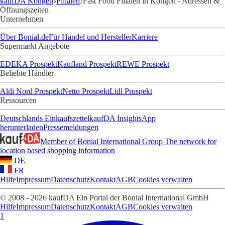
kaufDA Köngen
Filialen
Fast Food Filialen in Köngen - Adressen &
Öffnungszeiten
Unternehmen
Über Bonial.de
Für Handel und Hersteller
Karriere
Supermarkt Angebote
EDEKA Prospekt
Kaufland Prospekt
REWE Prospekt
Beliebte Händler
Aldi Nord Prospekt
Netto Prospekt
Lidl Prospekt
Ressourcen
Deutschlands Einkaufszettel
kaufDA Insights
App
herunterladen
Pressemeldungen
Member of Bonial International Group
The network for
location based shopping information
DE
FR
Hilfe
Impressum
Datenschutz
Kontakt
AGB
Cookies verwalten
© 2008 - 2026 kaufDA Ein Portal der Bonial International GmbH
Hilfe
Impressum
Datenschutz
Kontakt
AGB
Cookies verwalten
1