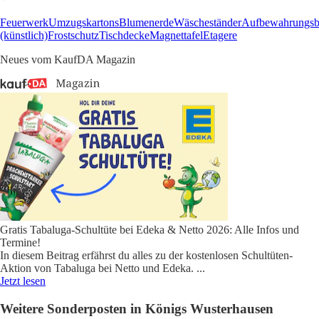
Feuerwerk
Umzugskartons
Blumenerde
Wäscheständer
Aufbewahrungs
(künstlich)
Frostschutz
Tischdecke
Magnettafel
Etagere
Neues vom KaufDA Magazin
Gratis Tabaluga-Schultüte bei Edeka & Netto 2026: Alle Infos und
Termine!
In diesem Beitrag erfährst du alles zu der kostenlosen Schultüten-
Aktion von Tabaluga bei Netto und Edeka.
...
Jetzt lesen
Weitere Sonderposten in Königs Wusterhausen