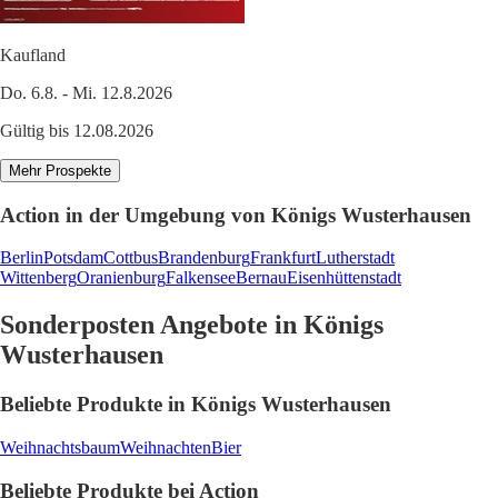
Kaufland
Do. 6.8. - Mi. 12.8.2026
Gültig bis 12.08.2026
Mehr Prospekte
Action in der Umgebung von Königs Wusterhausen
Berlin
Potsdam
Cottbus
Brandenburg
Frankfurt
Lutherstadt
Wittenberg
Oranienburg
Falkensee
Bernau
Eisenhüttenstadt
Sonderposten Angebote in Königs
Wusterhausen
Beliebte Produkte in Königs Wusterhausen
Weihnachtsbaum
Weihnachten
Bier
Beliebte Produkte bei Action