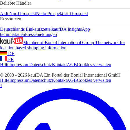
Beliebte Händler
Aldi Nord Prospekt
Netto Prospekt
Lidl Prospekt
Ressourcen
Deutschlands Einkaufszettel
kaufDA Insights
App
herunterladen
Pressemeldungen
Member of Bonial International Group
The network for
location based shopping information
DE
FR
Hilfe
Impressum
Datenschutz
Kontakt
AGB
Cookies verwalten
© 2008 - 2026 kaufDA Ein Portal der Bonial International GmbH
Hilfe
Impressum
Datenschutz
Kontakt
AGB
Cookies verwalten
1