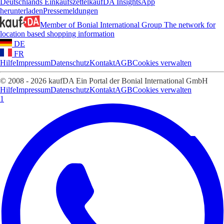
Deutschlands Einkaufszettel
kaufDA Insights
App
herunterladen
Pressemeldungen
Member of Bonial International Group
The network for
location based shopping information
DE
FR
Hilfe
Impressum
Datenschutz
Kontakt
AGB
Cookies verwalten
© 2008 - 2026 kaufDA Ein Portal der Bonial International GmbH
Hilfe
Impressum
Datenschutz
Kontakt
AGB
Cookies verwalten
1