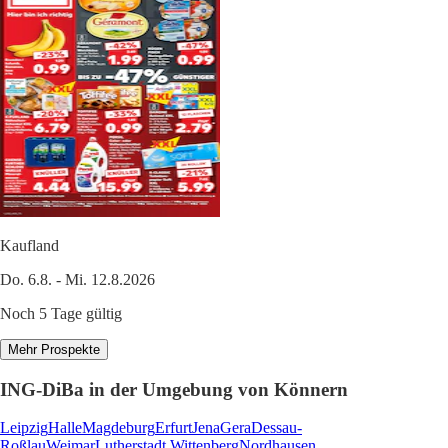
Kaufland
Do. 6.8. - Mi. 12.8.2026
Noch 5 Tage gültig
Mehr Prospekte
ING-DiBa in der Umgebung von Könnern
Leipzig
Halle
Magdeburg
Erfurt
Jena
Gera
Dessau-
Roßlau
Weimar
Lutherstadt Wittenberg
Nordhausen