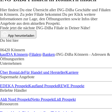
Hier findest Du eine Übersicht aller ING-DiBa Geschäfte und Filialen
in Könnern. Zu jeder Filiale bekommst Du per Klick weitere
Informationen zur Lage, den Öffnungszeiten sowie Infos über
Angebote aus dem aktuellen Prospekt.
Finde jetzt die nächste ING-DiBa Filiale in Deiner Nähe!
App herunterladen
Du bist hier
06420 Könnern
kaufDA Könnern
Filialen
Banken
ING-DiBa Könnern - Adressen &
Öffnungszeiten
Unternehmen
Über Bonial.de
Für Handel und Hersteller
Karriere
Supermarkt Angebote
EDEKA Prospekt
Kaufland Prospekt
REWE Prospekt
Beliebte Händler
Aldi Nord Prospekt
Netto Prospekt
Lidl Prospekt
Ressourcen