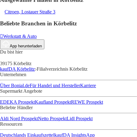
Citroen, Lostauer Straße 3
Beliebte Branchen in Körbelitz
Werkstatt & Auto
App herunterladen
Du bist hier
39175 Körbelitz
kaufDA Körbelitz
Filialverzeichnis Körbelitz
Unternehmen
Über Bonial.de
Für Handel und Hersteller
Karriere
Supermarkt Angebote
EDEKA Prospekt
Kaufland Prospekt
REWE Prospekt
Beliebte Händler
Aldi Nord Prospekt
Netto Prospekt
Lidl Prospekt
Ressourcen
Deutschlands Einkaufszettel
kaufDA Insights
App