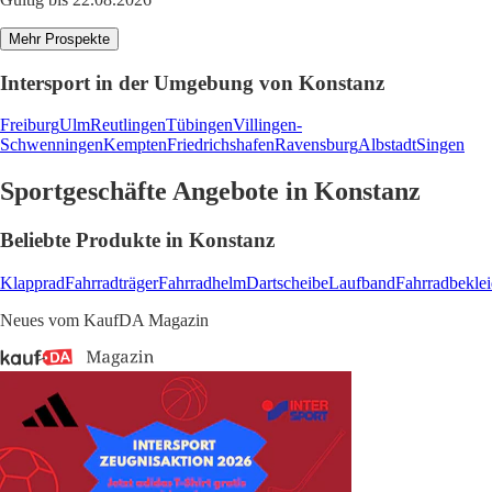
Mehr Prospekte
Intersport in der Umgebung von Konstanz
Freiburg
Ulm
Reutlingen
Tübingen
Villingen-
Schwenningen
Kempten
Friedrichshafen
Ravensburg
Albstadt
Singen
Sportgeschäfte Angebote in Konstanz
Beliebte Produkte in Konstanz
Klapprad
Fahrradträger
Fahrradhelm
Dartscheibe
Laufband
Fahrradbekle
Neues vom KaufDA Magazin