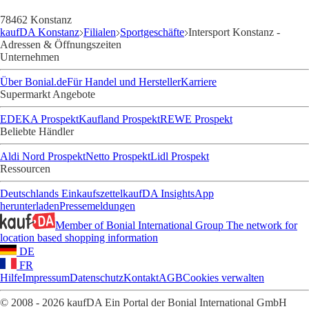
78462 Konstanz
kaufDA Konstanz
Filialen
Sportgeschäfte
Intersport Konstanz -
Adressen & Öffnungszeiten
Unternehmen
Über Bonial.de
Für Handel und Hersteller
Karriere
Supermarkt Angebote
EDEKA Prospekt
Kaufland Prospekt
REWE Prospekt
Beliebte Händler
Aldi Nord Prospekt
Netto Prospekt
Lidl Prospekt
Ressourcen
Deutschlands Einkaufszettel
kaufDA Insights
App
herunterladen
Pressemeldungen
Member of Bonial International Group
The network for
location based shopping information
DE
FR
Hilfe
Impressum
Datenschutz
Kontakt
AGB
Cookies verwalten
© 2008 - 2026 kaufDA Ein Portal der Bonial International GmbH