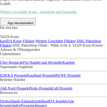
GmbH.
Weitere Geschäfte Konz - Angebote und Prospekte
App herunterladen!
Du bist hier
54329 Konz
kaufDA Konz
Filialen
Weitere Geschäfte Filialen
DHL Paketshop
Filialen
DHL Paketshop Filiale - Wilde Acht 4, 54329 Konz-Könen -
Adresse & Öffnungszeiten
Unternehmen
Über Bonial.de
Für Handel und Hersteller
Karriere
Supermarkt Angebote
EDEKA Prospekt
Kaufland Prospekt
REWE Prospekt
Beliebte Händler
Aldi Nord Prospekt
Netto Prospekt
Lidl Prospekt
Ressourcen
Deutschlands Einkaufszettel
kaufDA Insights
App
herunterladen
Pressemeldungen