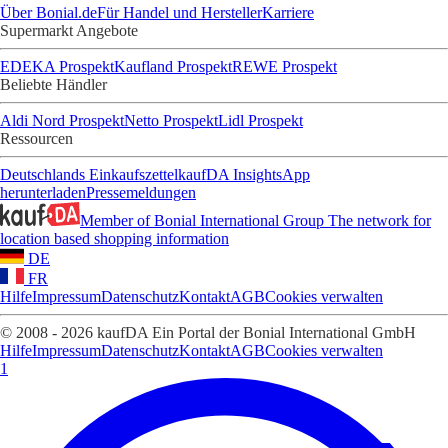
Über Bonial.de
Für Handel und Hersteller
Karriere
Supermarkt Angebote
EDEKA Prospekt
Kaufland Prospekt
REWE Prospekt
Beliebte Händler
Aldi Nord Prospekt
Netto Prospekt
Lidl Prospekt
Ressourcen
Deutschlands Einkaufszettel
kaufDA Insights
App
herunterladen
Pressemeldungen
Member of Bonial International Group
The network for
location based shopping information
DE
FR
Hilfe
Impressum
Datenschutz
Kontakt
AGB
Cookies verwalten
© 2008 - 2026 kaufDA Ein Portal der Bonial International GmbH
Hilfe
Impressum
Datenschutz
Kontakt
AGB
Cookies verwalten
1