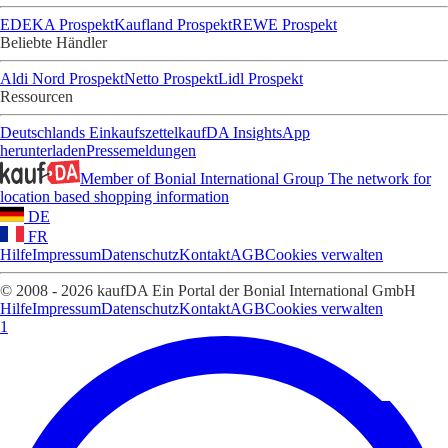
EDEKA Prospekt
Kaufland Prospekt
REWE Prospekt
Beliebte Händler
Aldi Nord Prospekt
Netto Prospekt
Lidl Prospekt
Ressourcen
Deutschlands Einkaufszettel
kaufDA Insights
App
herunterladen
Pressemeldungen
Member of Bonial International Group
The network for
location based shopping information
DE
FR
Hilfe
Impressum
Datenschutz
Kontakt
AGB
Cookies verwalten
© 2008 - 2026 kaufDA Ein Portal der Bonial International GmbH
Hilfe
Impressum
Datenschutz
Kontakt
AGB
Cookies verwalten
1