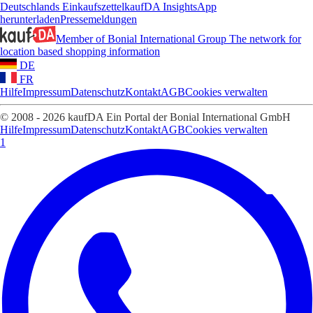
Deutschlands Einkaufszettel
kaufDA Insights
App
herunterladen
Pressemeldungen
Member of Bonial International Group
The network for
location based shopping information
DE
FR
Hilfe
Impressum
Datenschutz
Kontakt
AGB
Cookies verwalten
© 2008 - 2026 kaufDA Ein Portal der Bonial International GmbH
Hilfe
Impressum
Datenschutz
Kontakt
AGB
Cookies verwalten
1