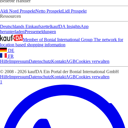
Beliebte Händler
Aldi Nord Prospekt
Netto Prospekt
Lidl Prospekt
Ressourcen
Deutschlands Einkaufszettel
kaufDA Insights
App
herunterladen
Pressemeldungen
Member of Bonial International Group
The network for
location based shopping information
DE
FR
Hilfe
Impressum
Datenschutz
Kontakt
AGB
Cookies verwalten
© 2008 - 2026 kaufDA Ein Portal der Bonial International GmbH
Hilfe
Impressum
Datenschutz
Kontakt
AGB
Cookies verwalten
1