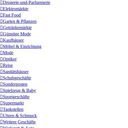
Drogerie-und-Parfuemerie
Elektromärkte
Fast Food
Garten & Pflanzen
Getränkemärkte
Günstige Mode
Kaufhäuser
Möbel & Einrichtung
Mode
Optiker
Reise
Sanitätshäuser
Schuhgeschäfte
Sonderposten
Spielzeug & Baby
Sportgeschäfte
Supermarkt
Tankstellen
Uhren & Schmuck
Weitere Geschäfte