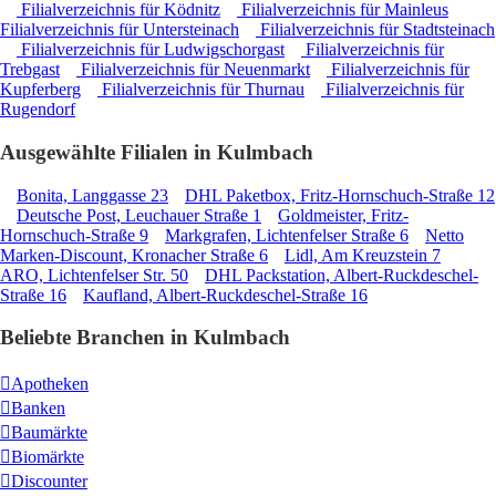
Filialverzeichnis für Ködnitz
Filialverzeichnis für Mainleus
Filialverzeichnis für Untersteinach
Filialverzeichnis für Stadtsteinach
Filialverzeichnis für Ludwigschorgast
Filialverzeichnis für
Trebgast
Filialverzeichnis für Neuenmarkt
Filialverzeichnis für
Kupferberg
Filialverzeichnis für Thurnau
Filialverzeichnis für
Rugendorf
Ausgewählte Filialen in Kulmbach
Bonita, Langgasse 23
DHL Paketbox, Fritz-Hornschuch-Straße 12
Deutsche Post, Leuchauer Straße 1
Goldmeister, Fritz-
Hornschuch-Straße 9
Markgrafen, Lichtenfelser Straße 6
Netto
Marken-Discount, Kronacher Straße 6
Lidl, Am Kreuzstein 7
ARO, Lichtenfelser Str. 50
DHL Packstation, Albert-Ruckdeschel-
Straße 16
Kaufland, Albert-Ruckdeschel-Straße 16
Beliebte Branchen in Kulmbach
Apotheken
Banken
Baumärkte
Biomärkte
Discounter