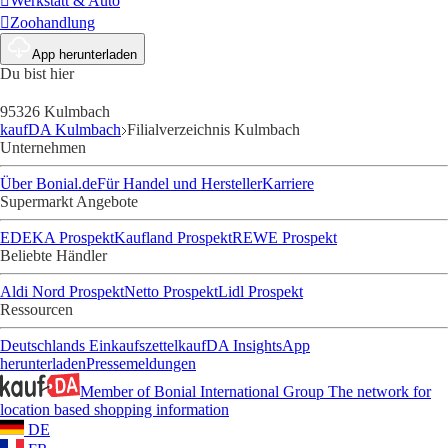
Werkstatt & Auto
Zoohandlung
App herunterladen
Du bist hier
95326 Kulmbach
kaufDA Kulmbach
Filialverzeichnis Kulmbach
Unternehmen
Über Bonial.de
Für Handel und Hersteller
Karriere
Supermarkt Angebote
EDEKA Prospekt
Kaufland Prospekt
REWE Prospekt
Beliebte Händler
Aldi Nord Prospekt
Netto Prospekt
Lidl Prospekt
Ressourcen
Deutschlands Einkaufszettel
kaufDA Insights
App
herunterladen
Pressemeldungen
Member of Bonial International Group
The network for
location based shopping information
DE