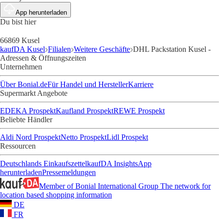
App herunterladen
Du bist hier
66869 Kusel
kaufDA Kusel
Filialen
Weitere Geschäfte
DHL Packstation Kusel -
Adressen & Öffnungszeiten
Unternehmen
Über Bonial.de
Für Handel und Hersteller
Karriere
Supermarkt Angebote
EDEKA Prospekt
Kaufland Prospekt
REWE Prospekt
Beliebte Händler
Aldi Nord Prospekt
Netto Prospekt
Lidl Prospekt
Ressourcen
Deutschlands Einkaufszettel
kaufDA Insights
App
herunterladen
Pressemeldungen
Member of Bonial International Group
The network for
location based shopping information
DE
FR