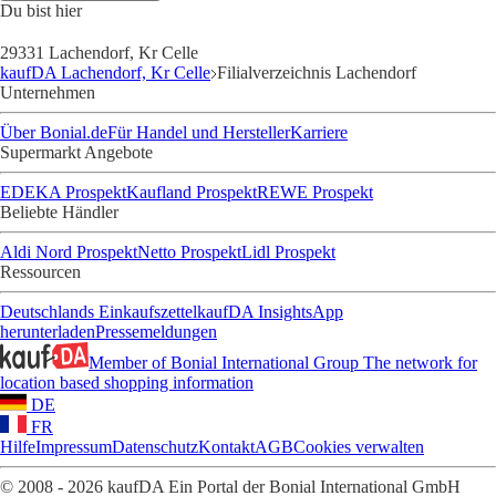
Du bist hier
29331 Lachendorf, Kr Celle
kaufDA Lachendorf, Kr Celle
Filialverzeichnis Lachendorf
Unternehmen
Über Bonial.de
Für Handel und Hersteller
Karriere
Supermarkt Angebote
EDEKA Prospekt
Kaufland Prospekt
REWE Prospekt
Beliebte Händler
Aldi Nord Prospekt
Netto Prospekt
Lidl Prospekt
Ressourcen
Deutschlands Einkaufszettel
kaufDA Insights
App
herunterladen
Pressemeldungen
Member of Bonial International Group
The network for
location based shopping information
DE
FR
Hilfe
Impressum
Datenschutz
Kontakt
AGB
Cookies verwalten
© 2008 - 2026 kaufDA Ein Portal der Bonial International GmbH