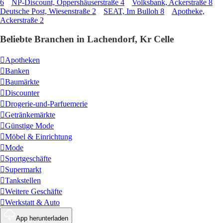
6
NP-Discount, Oppershäuserstraße 4
Volksbank, Ackerstraße 8
Deutsche Post, Wiesenstraße 2
SEAT, Im Bulloh 8
Apotheke,
Ackerstraße 2
Beliebte Branchen in Lachendorf, Kr Celle
Apotheken
Banken
Baumärkte
Discounter
Drogerie-und-Parfuemerie
Getränkemärkte
Günstige Mode
Möbel & Einrichtung
Mode
Sportgeschäfte
Supermarkt
Tankstellen
Weitere Geschäfte
Werkstatt & Auto
App herunterladen