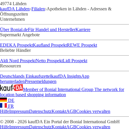
49774 Lähden
kaufDA Lähden
Filialen
Apotheken in Lähden - Adressen &
Öffnungszeiten
Unternehmen
Über Bonial.de
Für Handel und Hersteller
Karriere
Supermarkt Angebote
EDEKA Prospekt
Kaufland Prospekt
REWE Prospekt
Beliebte Händler
Aldi Nord Prospekt
Netto Prospekt
Lidl Prospekt
Ressourcen
Deutschlands Einkaufszettel
kaufDA Insights
App
herunterladen
Pressemeldungen
Member of Bonial International Group
The network for
location based shopping information
DE
FR
Hilfe
Impressum
Datenschutz
Kontakt
AGB
Cookies verwalten
© 2008 - 2026 kaufDA Ein Portal der Bonial International GmbH
Hilfe
Impressum
Datenschutz
Kontakt
AGB
Cookies verwalten