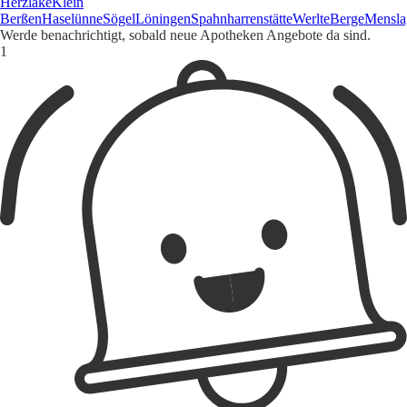
Herzlake
Klein
Berßen
Haselünne
Sögel
Löningen
Spahnharrenstätte
Werlte
Berge
Mensla
Werde benachrichtigt, sobald neue Apotheken Angebote da sind.