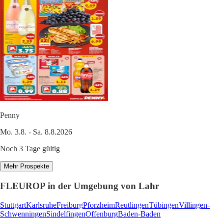
Penny
Mo. 3.8. - Sa. 8.8.2026
Noch 3 Tage gültig
Mehr Prospekte
FLEUROP in der Umgebung von Lahr
Stuttgart
Karlsruhe
Freiburg
Pforzheim
Reutlingen
Tübingen
Villingen-
Schwenningen
Sindelfingen
Offenburg
Baden-Baden