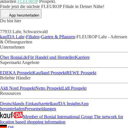
aktuellen
FLEUROP
Prospekt.
Finde jetzt die nächste FLEUROP Filiale in Deiner Nähe!
App herunterladen
Du bist hier
77933 Lahr, Schwarzwald
kaufDA Lahr
Filialen
Garten & Pflanzen
FLEUROP Lahr - Adressen
& Öffnungszeiten
Unternehmen
Über Bonial.de
Für Handel und Hersteller
Karriere
Supermarkt Angebote
EDEKA Prospekt
Kaufland Prospekt
REWE Prospekt
Beliebte Händler
Aldi Nord Prospekt
Netto Prospekt
Lidl Prospekt
Ressourcen
Deutschlands Einkaufszettel
kaufDA Insights
App
herunterladen
Pressemeldungen
Member of Bonial International Group
The network for
location based shopping information
DE