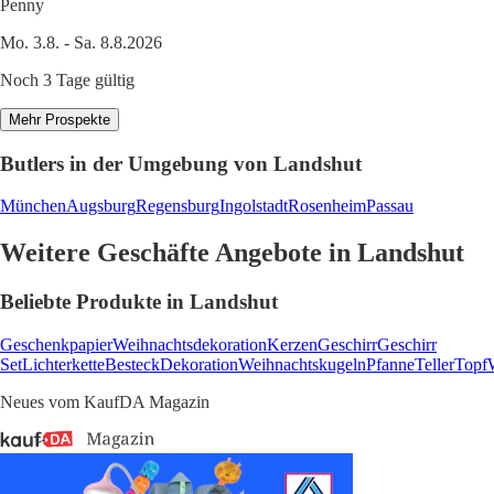
Penny
Mo. 3.8. - Sa. 8.8.2026
Noch 3 Tage gültig
Mehr Prospekte
Butlers in der Umgebung von Landshut
München
Augsburg
Regensburg
Ingolstadt
Rosenheim
Passau
Weitere Geschäfte Angebote in Landshut
Beliebte Produkte in Landshut
Geschenkpapier
Weihnachtsdekoration
Kerzen
Geschirr
Geschirr
Set
Lichterkette
Besteck
Dekoration
Weihnachtskugeln
Pfanne
Teller
Topf
Neues vom KaufDA Magazin