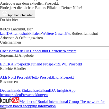
Angebote aus dem aktuellen Prospekt.
Finde jetzt die nächste Butlers Filiale in Deiner Nähe!
App herunterladen
Du bist hier
84028 Landshut, Isar
kaufDA Landshut
Filialen
Weitere Geschäfte
Butlers Landshut -
Adressen & Öffnungszeiten
Unternehmen
Über Bonial.de
Für Handel und Hersteller
Karriere
Supermarkt Angebote
EDEKA Prospekt
Kaufland Prospekt
REWE Prospekt
Beliebte Händler
Aldi Nord Prospekt
Netto Prospekt
Lidl Prospekt
Ressourcen
Deutschlands Einkaufszettel
kaufDA Insights
App
herunterladen
Pressemeldungen
Member of Bonial International Group
The network for
location based shopping information