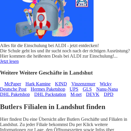
Alles für die Einschulung bei ALDI - jetzt entdecken!
Die Schule geht los und ihr sucht noch nach der richtigen Ausrüstung?
Hier kommen die heißesten Deals bei ALDI zur Einschulung!
...
Jetzt lesen
Weitere Weitere Geschäfte in Landshut
McPaper
Hark Kamine
KIND
Vinzenzmurr
Wicky
Deutsche Post
Hermes Paketshop
UPS
GLS
Nanu-Nana
DHL Paketshop
DHL Packstation
M-net
DEVK
DPD
Butlers Filialen in Landshut finden
Hier findest Du eine Übersicht aller Butlers Geschäfte und Filialen in
Landshut. Zu jeder Filiale bekommst Du per Klick weitere
Informationen zur Lage, den Öffnungszeiten sowie Infos über