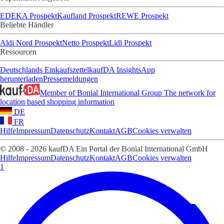
EDEKA Prospekt
Kaufland Prospekt
REWE Prospekt
Beliebte Händler
Aldi Nord Prospekt
Netto Prospekt
Lidl Prospekt
Ressourcen
Deutschlands Einkaufszettel
kaufDA Insights
App
herunterladen
Pressemeldungen
Member of Bonial International Group
The network for
location based shopping information
DE
FR
Hilfe
Impressum
Datenschutz
Kontakt
AGB
Cookies verwalten
© 2008 - 2026 kaufDA Ein Portal der Bonial International GmbH
Hilfe
Impressum
Datenschutz
Kontakt
AGB
Cookies verwalten
1