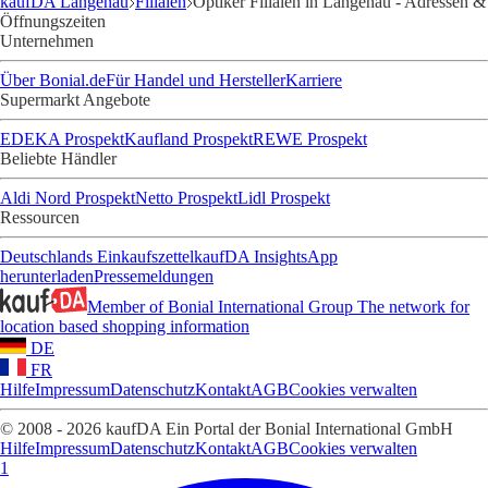
kaufDA Langenau
Filialen
Optiker Filialen in Langenau - Adressen &
Öffnungszeiten
Unternehmen
Über Bonial.de
Für Handel und Hersteller
Karriere
Supermarkt Angebote
EDEKA Prospekt
Kaufland Prospekt
REWE Prospekt
Beliebte Händler
Aldi Nord Prospekt
Netto Prospekt
Lidl Prospekt
Ressourcen
Deutschlands Einkaufszettel
kaufDA Insights
App
herunterladen
Pressemeldungen
Member of Bonial International Group
The network for
location based shopping information
DE
FR
Hilfe
Impressum
Datenschutz
Kontakt
AGB
Cookies verwalten
© 2008 - 2026 kaufDA Ein Portal der Bonial International GmbH
Hilfe
Impressum
Datenschutz
Kontakt
AGB
Cookies verwalten
1