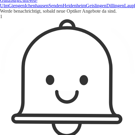
Günzburg
Ulm
Neu-
Ulm
Giengen
Ichenhausen
Senden
Heidenheim
Geislingen
Dillingen
Laup
Werde benachrichtigt, sobald neue Optiker Angebote da sind.