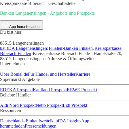
Kreissparkasse Biberach - Geschäftsstelle.
Banken Langenenslingen - Angebote und Prospekte
App herunterladen!
Du bist hier
88515 Langenenslingen
kaufDA Langenenslingen
Filialen
Banken Filialen
Kreissparkasse
Biberach Filialen
Kreissparkasse Biberach Filiale - Hauptstraße 70,
88515 Langenenslingen - Adresse & Öffnungszeiten
Unternehmen
Über Bonial.de
Für Handel und Hersteller
Karriere
Supermarkt Angebote
EDEKA Prospekt
Kaufland Prospekt
REWE Prospekt
Beliebte Händler
Aldi Nord Prospekt
Netto Prospekt
Lidl Prospekt
Ressourcen
Deutschlands Einkaufszettel
kaufDA Insights
App
herunterladen
Pressemeldungen