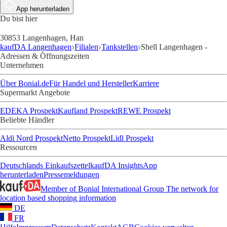
App herunterladen
Du bist hier
30853 Langenhagen, Han
kaufDA Langenhagen
Filialen
Tankstellen
Shell Langenhagen -
Adressen & Öffnungszeiten
Unternehmen
Über Bonial.de
Für Handel und Hersteller
Karriere
Supermarkt Angebote
EDEKA Prospekt
Kaufland Prospekt
REWE Prospekt
Beliebte Händler
Aldi Nord Prospekt
Netto Prospekt
Lidl Prospekt
Ressourcen
Deutschlands Einkaufszettel
kaufDA Insights
App
herunterladen
Pressemeldungen
Member of Bonial International Group
The network for
location based shopping information
DE
FR