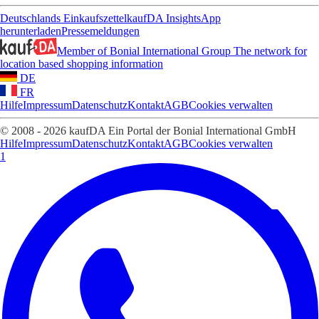
Deutschlands Einkaufszettel
kaufDA Insights
App
herunterladen
Pressemeldungen
Member of Bonial International Group
The network for
location based shopping information
DE
FR
Hilfe
Impressum
Datenschutz
Kontakt
AGB
Cookies verwalten
© 2008 - 2026 kaufDA Ein Portal der Bonial International GmbH
Hilfe
Impressum
Datenschutz
Kontakt
AGB
Cookies verwalten
1