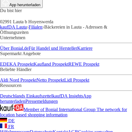
App herunterladen
Du bist hier
02991 Lauta b Hoyerswerda
kaufDA Lauta
Filialen
Bäckereien in Lauta - Adressen &
Öffnungszeiten
Unternehmen
Über Bonial.de
Für Handel und Hersteller
Karriere
Supermarkt Angebote
EDEKA Prospekt
Kaufland Prospekt
REWE Prospekt
Beliebte Händler
Aldi Nord Prospekt
Netto Prospekt
Lidl Prospekt
Ressourcen
Deutschlands Einkaufszettel
kaufDA Insights
App
herunterladen
Pressemeldungen
Member of Bonial International Group
The network for
location based shopping information
DE
FR
Hilfe
Impressum
Datenschutz
Kontakt
AGB
Cookies verwalten