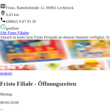
Fristo, Bahnhofstraße 12, 86983 Lechbruck
0,43 km
(08862) 9 87 93 30
geöffnet
Alle Fristo Filialen
Aktuell ist leider kein Fristo Prospekt an deinem Standort verfügbar. S
sichern!
Fristo Filiale - Öffnungszeiten
Montag
08:00-20:00