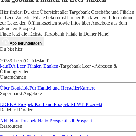
Hier findest Du eine Übersicht aller Targobank Geschäfte und Filialen
in Leer. Zu jeder Filiale bekommst Du per Klick weitere Informationen
zur Lage, den Öffnungszeiten sowie Infos über Angebote aus dem
aktuellen Prospekt.
Finde jetzt die nächste Targobank Filiale in Deiner Nähe!
App herunterladen
Du bist hier
26789 Leer (Ostfriesland)
kaufDA Leer
Filialen
Banken
Targobank Leer - Adressen &
Öffnungszeiten
Unternehmen
Über Bonial.de
Für Handel und Hersteller
Karriere
Supermarkt Angebote
EDEKA Prospekt
Kaufland Prospekt
REWE Prospekt
Beliebte Händler
Aldi Nord Prospekt
Netto Prospekt
Lidl Prospekt
Ressourcen