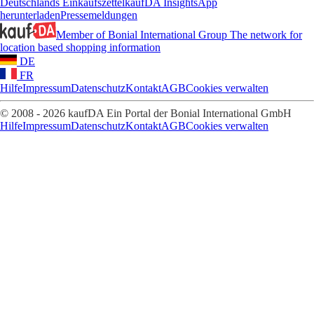
Deutschlands Einkaufszettel
kaufDA Insights
App
herunterladen
Pressemeldungen
Member of Bonial International Group
The network for
location based shopping information
DE
FR
Hilfe
Impressum
Datenschutz
Kontakt
AGB
Cookies verwalten
© 2008 - 2026 kaufDA Ein Portal der Bonial International GmbH
Hilfe
Impressum
Datenschutz
Kontakt
AGB
Cookies verwalten