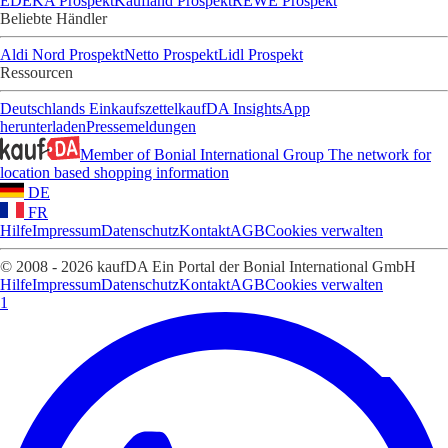
EDEKA Prospekt
Kaufland Prospekt
REWE Prospekt
Beliebte Händler
Aldi Nord Prospekt
Netto Prospekt
Lidl Prospekt
Ressourcen
Deutschlands Einkaufszettel
kaufDA Insights
App
herunterladen
Pressemeldungen
Member of Bonial International Group
The network for
location based shopping information
DE
FR
Hilfe
Impressum
Datenschutz
Kontakt
AGB
Cookies verwalten
© 2008 - 2026 kaufDA Ein Portal der Bonial International GmbH
Hilfe
Impressum
Datenschutz
Kontakt
AGB
Cookies verwalten
1