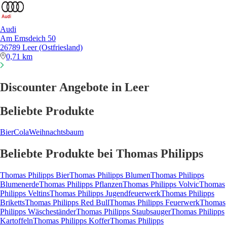
Audi
Am Emsdeich 50
26789 Leer (Ostfriesland)
0,71 km
Discounter Angebote in Leer
Beliebte Produkte
Bier
Cola
Weihnachtsbaum
Beliebte Produkte bei Thomas Philipps
Thomas Philipps Bier
Thomas Philipps Blumen
Thomas Philipps
Blumenerde
Thomas Philipps Pflanzen
Thomas Philipps Volvic
Thomas
Philipps Veltins
Thomas Philipps Jugendfeuerwerk
Thomas Philipps
Briketts
Thomas Philipps Red Bull
Thomas Philipps Feuerwerk
Thomas
Philipps Wäscheständer
Thomas Philipps Staubsauger
Thomas Philipps
Kartoffeln
Thomas Philipps Koffer
Thomas Philipps