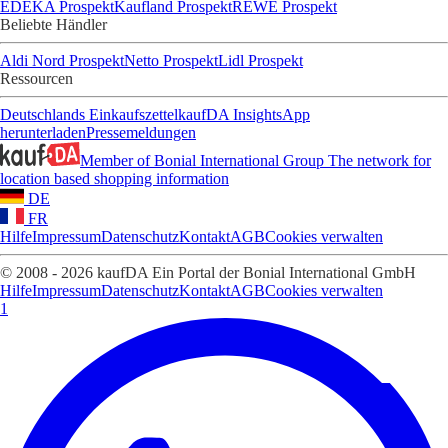
EDEKA Prospekt
Kaufland Prospekt
REWE Prospekt
Beliebte Händler
Aldi Nord Prospekt
Netto Prospekt
Lidl Prospekt
Ressourcen
Deutschlands Einkaufszettel
kaufDA Insights
App
herunterladen
Pressemeldungen
Member of Bonial International Group
The network for
location based shopping information
DE
FR
Hilfe
Impressum
Datenschutz
Kontakt
AGB
Cookies verwalten
© 2008 - 2026 kaufDA Ein Portal der Bonial International GmbH
Hilfe
Impressum
Datenschutz
Kontakt
AGB
Cookies verwalten
1